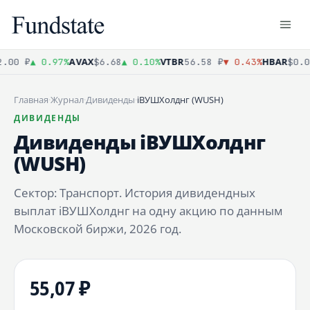
AVAX
VTBR
HBAR
.00 ₽
▲ 0.97%
$6.68
▲ 0.10%
56.58 ₽
▼ 0.43%
$0.0
Главная
·
Журнал
·
Дивиденды
·
iВУШХолднг (WUSH)
ДИВИДЕНДЫ
Дивиденды iВУШХолднг
(WUSH)
Сектор: Транспорт. История дивидендных
выплат iВУШХолднг на одну акцию по данным
Московской биржи, 2026 год.
55,07 ₽