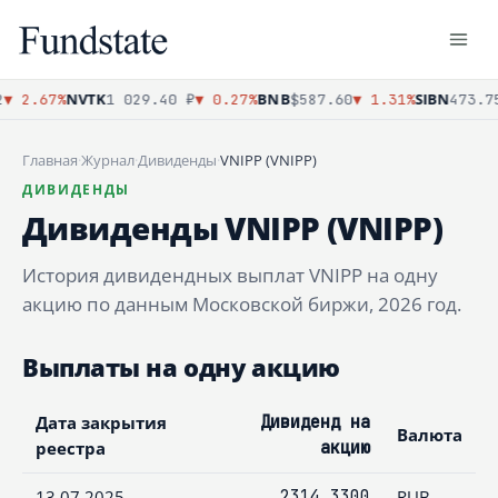
NVTK
BNB
SIBN
▼ 2.67%
1 029.40 ₽
▼ 0.27%
$587.60
▼ 1.31%
473.75
Главная
·
Журнал
·
Дивиденды
·
VNIPP (VNIPP)
ДИВИДЕНДЫ
Дивиденды VNIPP (VNIPP)
История дивидендных выплат VNIPP на одну
акцию по данным Московской биржи, 2026 год.
Выплаты на одну акцию
Дата закрытия
Дивиденд на
Валюта
реестра
акцию
13.07.2025
2314,3300
RUB