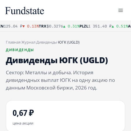
N
TRX
PLZL
A
125.04 ₽
▼ 0.13%
$0.3276
▲ 0.31%
1 351.40 ₽
▲ 0.51%
Главная
·
Журнал
·
Дивиденды
·
ЮГК (UGLD)
ДИВИДЕНДЫ
Дивиденды ЮГК (UGLD)
Сектор: Металлы и добыча. История
дивидендных выплат ЮГК на одну акцию по
данным Московской биржи, 2026 год.
0,67 ₽
цена акции