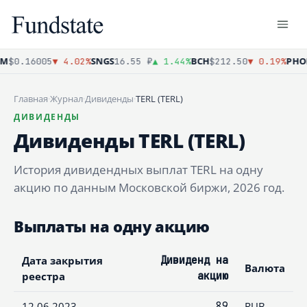
M
SNGS
BCH
PHO
$0.16005
▼ 4.02%
16.55 ₽
▲ 1.44%
$212.50
▼ 0.19%
Главная
·
Журнал
·
Дивиденды
·
TERL (TERL)
ДИВИДЕНДЫ
Дивиденды TERL (TERL)
История дивидендных выплат TERL на одну
акцию по данным Московской биржи, 2026 год.
Выплаты на одну акцию
Дата закрытия
Дивиденд на
Валюта
реестра
акцию
12.06.2023
89
RUB