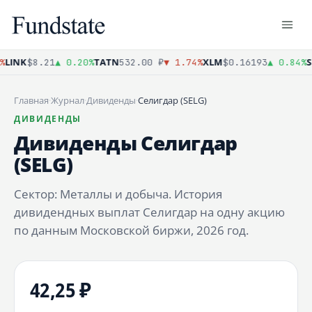
LINK
TATN
XLM
S
$8.21
▲ 0.20%
532.00 ₽
▼ 1.74%
$0.16193
▲ 0.84%
Главная
·
Журнал
·
Дивиденды
·
Селигдар (SELG)
ДИВИДЕНДЫ
Дивиденды Селигдар
(SELG)
Сектор: Металлы и добыча. История
дивидендных выплат Селигдар на одну акцию
по данным Московской биржи, 2026 год.
42,25 ₽