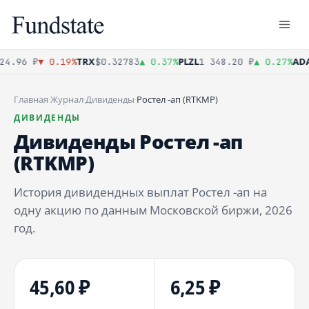
TRX
PLZL
ADA
4.96 ₽
▼ 0.19%
$0.32783
▲ 0.37%
1 348.20 ₽
▲ 0.27%
Главная
·
Журнал
·
Дивиденды
·
Ростел -ап (RTKMP)
ДИВИДЕНДЫ
Дивиденды Ростел -ап
(RTKMP)
История дивидендных выплат Ростел -ап на
одну акцию по данным Московской биржи, 2026
год.
45,60 ₽
6,25 ₽