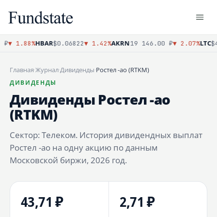
HBAR
AKRN
LTC
₽
▼ 1.88%
$0.06822
▼ 1.42%
19 146.00 ₽
▼ 2.07%
$4
Главная
·
Журнал
·
Дивиденды
·
Ростел -ао (RTKM)
ДИВИДЕНДЫ
Дивиденды Ростел -ао
(RTKM)
Сектор: Телеком. История дивидендных выплат
Ростел -ао на одну акцию по данным
Московской биржи, 2026 год.
43,71 ₽
2,71 ₽