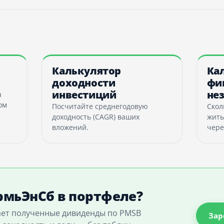
Калькулятор
Ка
доходности
фи
инвестиций
не
а
ом
Посчитайте среднегодовую
Скол
доходность (CAGR) ваших
жить
вложений.
чере
мьЭнСб в портфеле?
ает полученные дивиденды по PMSB
Зар