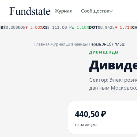
Журнал
Сообщества
X5
DOT
CHM
0.000005
▼ 3.00%
2 111.00 ₽
▲ 1.10%
$0.8425
▼ 1.71%
Главная
·
Журнал
·
Дивиденды
·
ПермьЭнСб (PMSB)
ДИВИДЕНДЫ
Дивиде
Сектор: Электроэ
данным Московской
440,50 ₽
цена акции