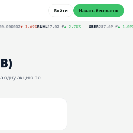
Войти
Начать бесплатно
RUAL
SBER
B
.000003
▼ 1.69%
27.03 ₽
▲ 2.78%
287.69 ₽
▲ 1.09%
B)
а одну акцию по