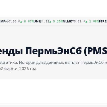
F
UNI
NLMK
PEPE
667.00 ₽
▲ 0.97%
$4.11
▲ 5.25%
75.28 ₽
▲ 2.98%
$0
нды ПермьЭнСб (PMS
нергетика. История дивидендных выплат ПермьЭнСб н
 биржи, 2026 год.