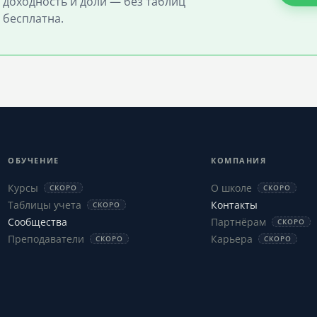
 доходность и доли — без таблиц
 бесплатна.
ОБУЧЕНИЕ
КОМПАНИЯ
Курсы
О школе
СКОРО
СКОРО
Таблицы учета
Контакты
СКОРО
Сообщества
Партнёрам
СКОРО
Преподаватели
Карьера
СКОРО
СКОРО