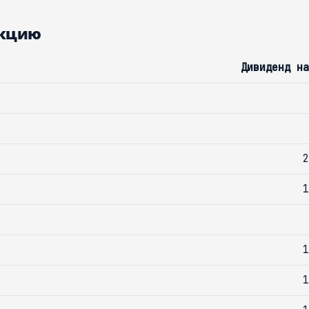
акцию
Дивиденд на
2
1
1
1