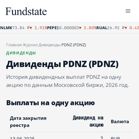
NLMK
PEPE
RUAL
73.84 ₽
▼ 1.91%
$0.000003
▼ 2.80%
26.92 ₽
▼ 0.43
Главная
·
Журнал
·
Дивиденды
·
PDNZ (PDNZ)
ДИВИДЕНДЫ
Дивиденды PDNZ (PDNZ)
История дивидендных выплат PDNZ на одну
акцию по данным Московской биржи, 2026 год.
Выплаты на одну акцию
Дата закрытия
Дивиденд на
Валюта
реестра
акцию
13.06.2025
2
RUB