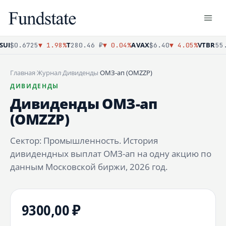
UI
T
AVAX
VTBR
$0.6725
▼ 1.98%
280.46 ₽
▼ 0.04%
$6.40
▼ 4.05%
55.
Главная
·
Журнал
·
Дивиденды
·
ОМЗ-ап (OMZZP)
ДИВИДЕНДЫ
Дивиденды ОМЗ-ап
(OMZZP)
Сектор: Промышленность. История
дивидендных выплат ОМЗ-ап на одну акцию по
данным Московской биржи, 2026 год.
9300,00 ₽