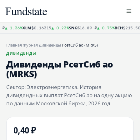
XLM
SNGS
BCH
₽
▲ 1.36%
$0.16315
▲ 0.23%
16.89 ₽
▲ 0.75%
$215.50
Главная
·
Журнал
·
Дивиденды
·
РсетСиб ао (MRKS)
ДИВИДЕНДЫ
Дивиденды РсетСиб ао
(MRKS)
Сектор: Электроэнергетика. История
дивидендных выплат РсетСиб ао на одну акцию
по данным Московской биржи, 2026 год.
0,40 ₽