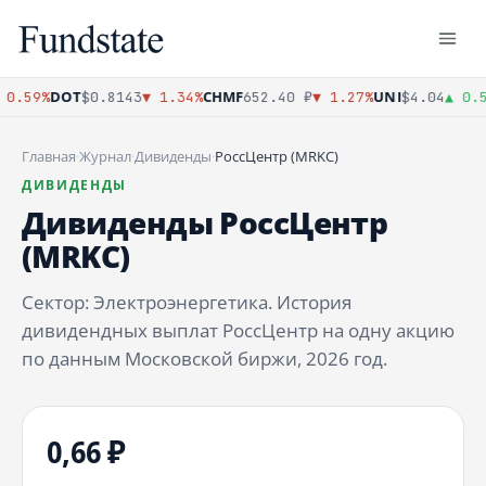
DOT
CHMF
UNI
0.59%
$0.8143
▼ 1.34%
652.40 ₽
▼ 1.27%
$4.04
▲ 0.5
Главная
·
Журнал
·
Дивиденды
·
РоссЦентр (MRKC)
ДИВИДЕНДЫ
Дивиденды РоссЦентр
(MRKC)
Сектор: Электроэнергетика. История
дивидендных выплат РоссЦентр на одну акцию
по данным Московской биржи, 2026 год.
0,66 ₽