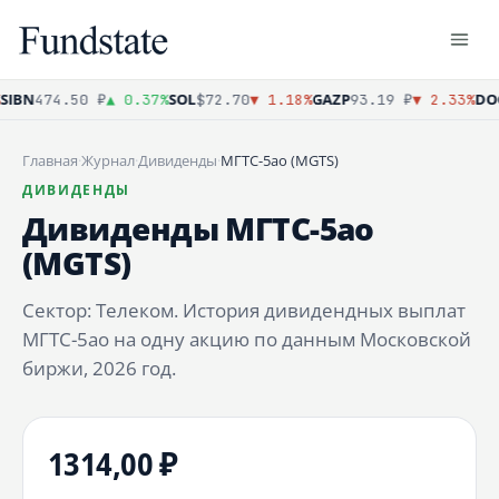
IBN
SOL
GAZP
DOG
474.50 ₽
▲ 0.37%
$72.70
▼ 1.18%
93.19 ₽
▼ 2.33%
Главная
·
Журнал
·
Дивиденды
·
МГТС-5ао (MGTS)
ДИВИДЕНДЫ
Дивиденды МГТС-5ао
(MGTS)
Сектор: Телеком. История дивидендных выплат
МГТС-5ао на одну акцию по данным Московской
биржи, 2026 год.
1314,00 ₽