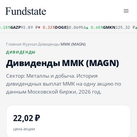
GAZP
DOGE
GMKN
18%
92.89 ₽
▼ 0.32%
$0.06956
▲ 0.68%
125.32 ₽
▲ 
Главная
·
Журнал
·
Дивиденды
·
ММК (MAGN)
ДИВИДЕНДЫ
Дивиденды ММК (MAGN)
Сектор: Металлы и добыча. История
дивидендных выплат ММК на одну акцию по
данным Московской биржи, 2026 год.
22,02 ₽
цена акции