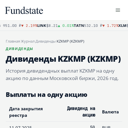
LINK
TATN
XLM
 951.00 ₽
▼ 2.19%
$8.21
▲ 0.01%
532.10 ₽
▼ 1.72%
$
Главная
·
Журнал
·
Дивиденды
·
KZKMP (KZKMP)
ДИВИДЕНДЫ
Дивиденды KZKMP (KZKMP)
История дивидендных выплат KZKMP на одну
акцию по данным Московской биржи, 2026 год.
Выплаты на одну акцию
Дата закрытия
Дивиденд на
Валюта
реестра
акцию
11.07.2025
50
RUB