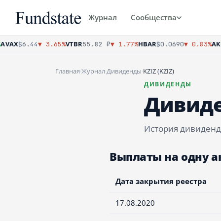
Журнал
Сообщества
VAX
VTBR
HBAR
AKR
$6.44
▼ 3.65%
55.82 ₽
▼ 1.77%
$0.0690
▼ 0.83%
Главная
·
Журнал
·
Дивиденды
·
KZIZ (KZIZ)
ДИВИДЕНДЫ
Дивиде
История дивидендн
Выплаты на одну 
Дата закрытия реестра
17.08.2020