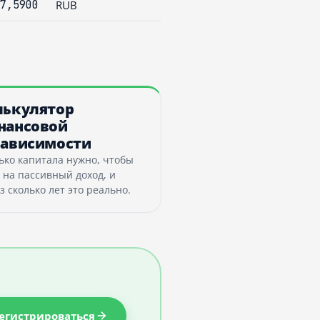
7,5900
RUB
лькулятор
нансовой
зависимости
ько капитала нужно, чтобы
 на пассивный доход, и
з сколько лет это реально.
егистрироваться