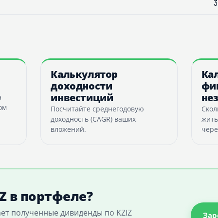
3
Калькулятор
Ка
доходности
фи
инвестиций
не
а
ом
Посчитайте среднегодовую
Скол
доходность (CAGR) ваших
жить
вложений.
чере
Z в портфеле?
ает полученные дивиденды по KZIZ
Зар