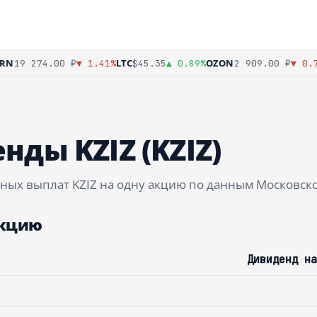
N
LTC
OZON
19 274.00 ₽
▼ 1.41%
$45.35
▲ 0.89%
2 909.00 ₽
▼ 0.72
нды KZIZ (KZIZ)
ых выплат KZIZ на одну акцию по данным Московско
акцию
Дивиденд на