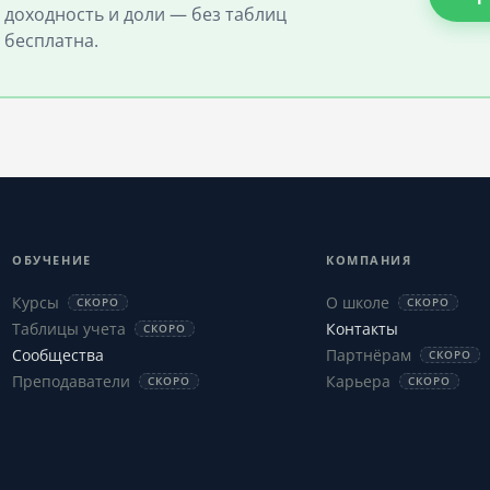
 доходность и доли — без таблиц
 бесплатна.
ОБУЧЕНИЕ
КОМПАНИЯ
Курсы
О школе
СКОРО
СКОРО
Таблицы учета
Контакты
СКОРО
Сообщества
Партнёрам
СКОРО
Преподаватели
Карьера
СКОРО
СКОРО