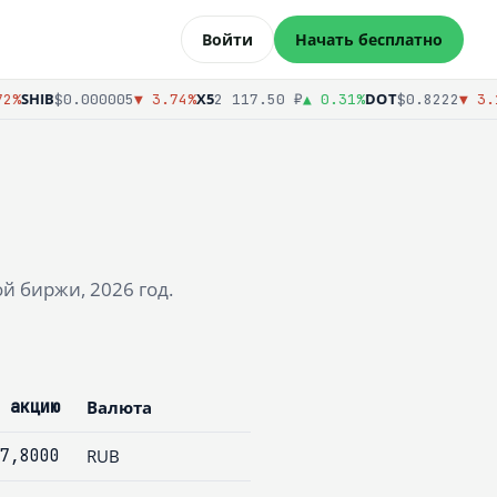
Войти
Начать бесплатно
SHIB
X5
DOT
%
$0.000005
▼ 3.74%
2 117.50 ₽
▲ 0.31%
$0.8222
▼ 3.1
й биржи, 2026 год.
 акцию
Валюта
7,8000
RUB