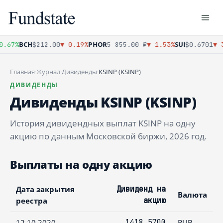
BCH
PHOR
SUI
.67%
$212.00
▼ 0.19%
5 855.00 ₽
▼ 1.53%
$0.6701
▼ 3
Главная
·
Журнал
·
Дивиденды
·
KSINP (KSINP)
ДИВИДЕНДЫ
Дивиденды KSINP (KSINP)
История дивидендных выплат KSINP на одну
акцию по данным Московской биржи, 2026 год.
Выплаты на одну акцию
Дата закрытия
Дивиденд на
Валюта
реестра
акцию
12.10.2020
1418,5700
RUB