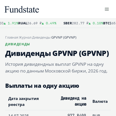
RUAL
SBER
BTC
3
▲ 1.91%
26.69 ₽
▲ 0.49%
282.77 ₽
▲ 0.10%
$65 
Главная
·
Журнал
·
Дивиденды
·
GPVNP (GPVNP)
ДИВИДЕНДЫ
Дивиденды GPVNP (GPVNP)
История дивидендных выплат GPVNP на одну
акцию по данным Московской биржи, 2026 год.
Выплаты на одну акцию
Дата закрытия
Дивиденд на
Валюта
реестра
акцию
14.07.2025
937,8400
RUB