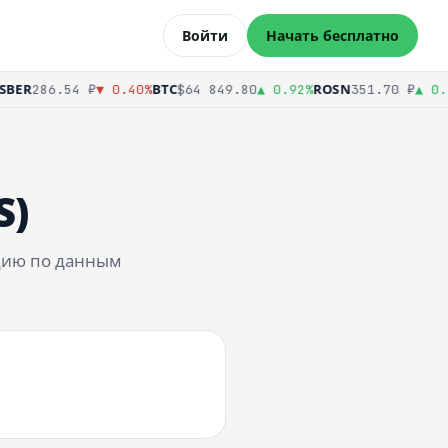
Войти
Начать бесплатно
ER
BTC
ROSN
286.54 ₽
▼ 0.40%
$64 849.80
▲ 0.92%
351.70 ₽
▲ 0.29
S)
кцию по данным