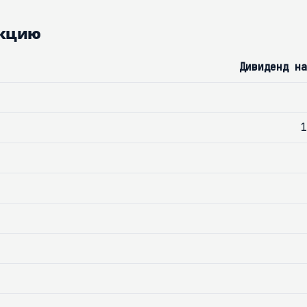
акцию
Дивиденд на
1