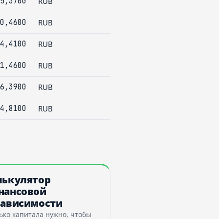
5,3700
RUB
0,4600
RUB
4,4100
RUB
1,4600
RUB
6,3900
RUB
4,8100
RUB
лькулятор
нансовой
зависимости
ько капитала нужно, чтобы