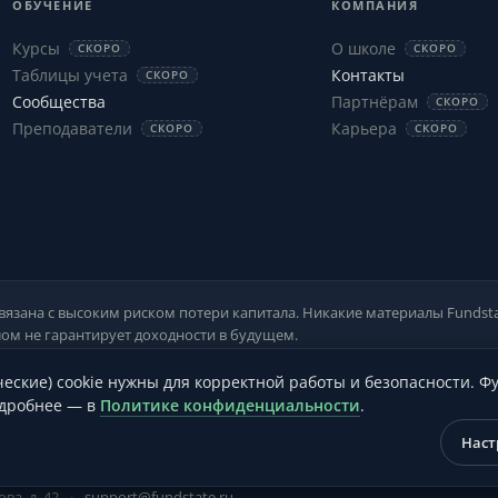
ОБУЧЕНИЕ
КОМПАНИЯ
Курсы
О школе
СКОРО
СКОРО
Таблицы учета
Контакты
СКОРО
Сообщества
Партнёрам
СКОРО
Преподаватели
Карьера
СКОРО
СКОРО
вязана с высоким риском потери капитала. Никакие материалы Fundst
ом не гарантирует доходности в будущем.
ческие) cookie нужны для корректной работы и безопасности. 
одробнее — в
Политике конфиденциальности
.
Наст
ОГРНИП
319665800026333
ва, д. 42
·
support@fundstate.ru