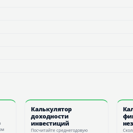
Калькулятор
Ка
доходности
фи
инвестиций
не
а
ом
Посчитайте среднегодовую
Скол