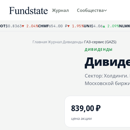
Журнал
Сообщества
T
CHMF
UNI
NLMK
$0.8363
▼ 2.04%
654.00 ₽
▼ 1.95%
$4.06
▲ 2.09%
74
Главная
·
Журнал
·
Дивиденды
·
ГАЗ-сервис (GAZS)
ДИВИДЕНДЫ
Дивиде
Сектор: Холдинги
Московской биржи,
839,00 ₽
цена акции