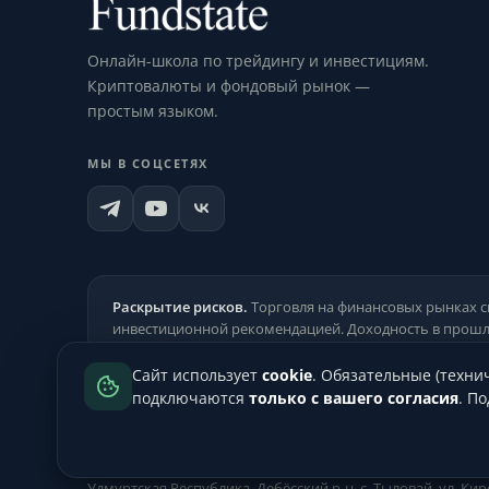
Онлайн-школа по трейдингу и инвестициям.
Криптовалюты и фондовый рынок —
простым языком.
МЫ В СОЦСЕТЯХ
Раскрытие рисков.
Торговля на финансовых рынках с
инвестиционной рекомендацией. Доходность в прошл
Сайт использует
cookie
. Обязательные (техни
подключаются
только с вашего согласия
. П
РЕКВИЗИТЫ
ИП Цыганков Артём Андреевич
·
ИНН
183311940831
·
Удмуртская Республика, Дебёсский р-н, с. Тыловай, ул. Киро