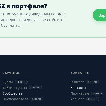
Z в портфеле?
ает полученные дивиденды по BRSZ
Зар
 доходность и доли — без таблиц
 бесплатна.
ОБУЧЕНИЕ
КОМПАНИЯ
Курсы
О школе
СКОРО
СКОРО
Таблицы учета
Контакты
СКОРО
Сообщества
Партнёрам
СКОРО
Преподаватели
Карьера
СКОРО
СКОРО