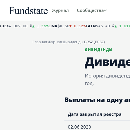
Журнал
Сообщества
DEX
LINK
TATN
X
4 009.00 ₽
▲ 1.56%
$8.30
▼ 0.52%
543.40 ₽
▲ 1.61%
Главная
·
Журнал
·
Дивиденды
·
BRSZ (BRSZ)
ДИВИДЕНДЫ
Дивиде
История дивиденд
год.
Выплаты на одну 
Дата закрытия реестра
02.06.2020