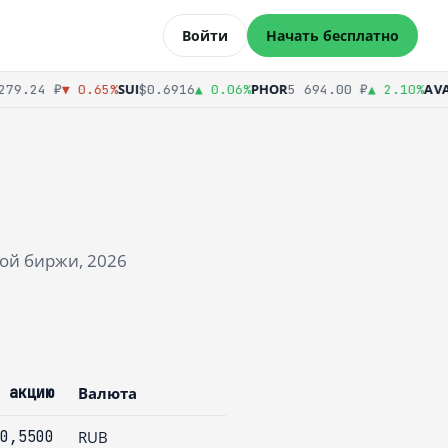
Войти
Начать бесплатно
SUI
PHOR
AVAX
79.24 ₽
▼ 0.65%
$0.6916
▲ 0.06%
5 694.00 ₽
▲ 2.10%
ой биржи, 2026
 акцию
Валюта
0,5500
RUB