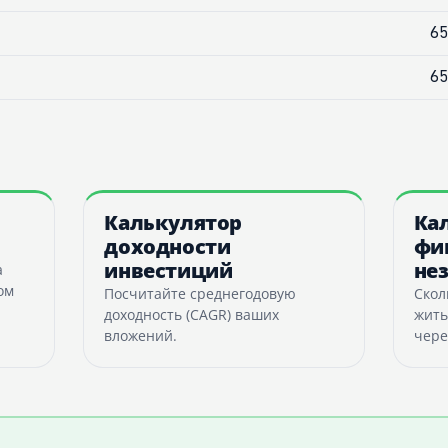
65
65
Калькулятор
Ка
доходности
фи
инвестиций
не
а
ом
Посчитайте среднегодовую
Скол
доходность (CAGR) ваших
жить
вложений.
чере