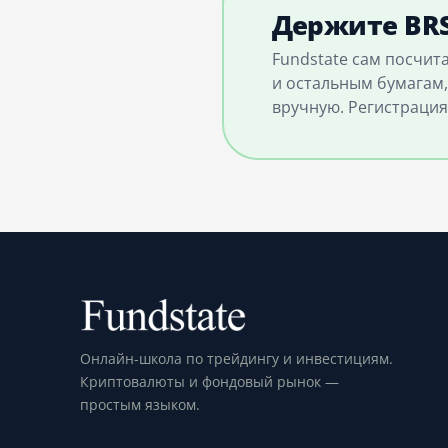
Держите BRS
Fundstate сам посчит
и остальным бумагам,
вручную. Регистрация
Онлайн-школа по трейдингу и инвестициям.
Криптовалюты и фондовый рынок —
простым языком.