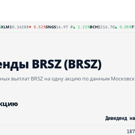
LM
SNGS
BCH
T
$0.16288
▼ 0.52%
16.97 ₽
▲ 1.22%
$216.70
▲ 0.05%
2
нды BRSZ (BRSZ)
ных выплат BRSZ на одну акцию по данным Московск
акцию
Дивиденд на
187