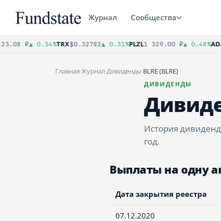
Журнал
Сообщества
TRX
PLZL
ADA
3.08 ₽
▲ 0.34%
$0.32782
▲ 0.31%
1 329.00 ₽
▲ 0.48%
Главная
·
Журнал
·
Дивиденды
·
BLRE (BLRE)
ДИВИДЕНДЫ
Дивиде
История дивиденд
год.
Выплаты на одну 
Дата закрытия реестра
07.12.2020