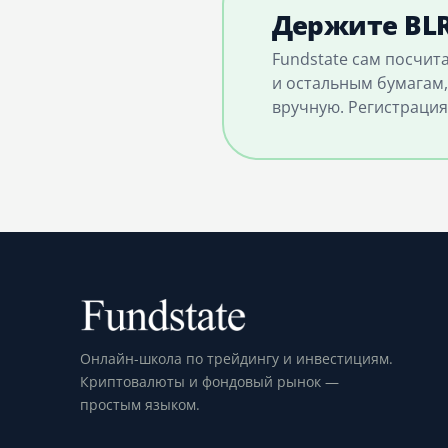
Держите BLR
Fundstate сам посчит
и остальным бумагам,
вручную. Регистрация
Онлайн-школа по трейдингу и инвестициям.
Криптовалюты и фондовый рынок —
простым языком.