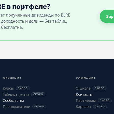
E в портфеле?
ает полученные дивиденды по BLRE
Зар
 доходность и доли — без таблиц
 бесплатна.
ОБУЧЕНИЕ
КОМПАНИЯ
Курсы
О школе
СКОРО
СКОРО
Таблицы учета
Контакты
СКОРО
Сообщества
Партнёрам
СКОРО
Преподаватели
Карьера
СКОРО
СКОРО