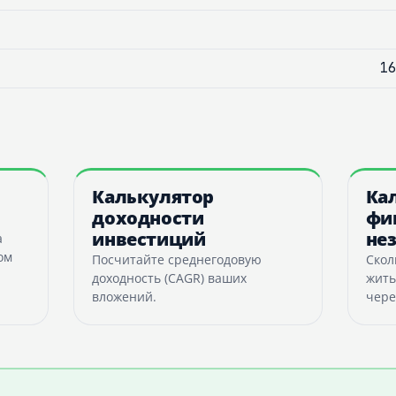
16
Калькулятор
Ка
доходности
фи
инвестиций
не
а
ом
Посчитайте среднегодовую
Скол
доходность (CAGR) ваших
жить
вложений.
чере