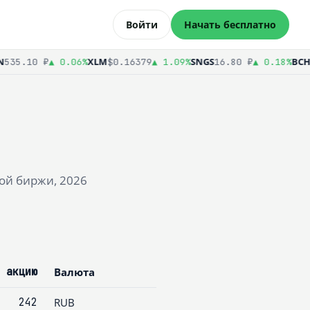
Войти
Начать бесплатно
XLM
SNGS
BCH
535.10 ₽
▲ 0.06%
$0.16379
▲ 1.09%
16.80 ₽
▲ 0.18%
$
ой биржи, 2026
 акцию
Валюта
242
RUB