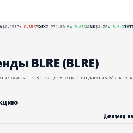
YDEX
LINK
TATN
$0.1987
▼ 0.85%
3 974.50 ₽
▲ 0.68%
$8.30
▲ 0.94%
нды BLRE (BLRE)
ных выплат BLRE на одну акцию по данным Московск
акцию
Дивиденд на