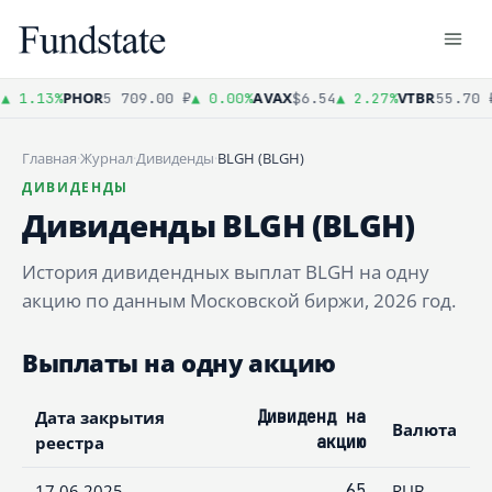
PHOR
AVAX
VTBR
▲ 1.13%
5 709.00 ₽
▲ 0.00%
$6.54
▲ 2.27%
55.70 ₽
Главная
·
Журнал
·
Дивиденды
·
BLGH (BLGH)
ДИВИДЕНДЫ
Дивиденды BLGH (BLGH)
История дивидендных выплат BLGH на одну
акцию по данным Московской биржи, 2026 год.
Выплаты на одну акцию
Дата закрытия
Дивиденд на
Валюта
реестра
акцию
17.06.2025
65
RUB