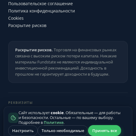
Пользовательское соглашение
Политика конфиденциальности
Cookies
Раскрытие рисков
Раскрытие рисков.
Торговля на финансовых рынках
связана с высоким риском потери капитала. Никакие
материалы Fundstate не являются индивидуальной
инвестиционной рекомендацией. Доходность в
прошлом не гарантирует доходности в будущем.
РЕКВИЗИТЫ
ИП Цыганков Артём Андреевич
·
ИНН
Сайт использует
cookie
. Обязательные — для работы
183311940831
·
ОГРНИП
319665800026333
и безопасности. Остальные — по вашему выбору.
Подробнее в
Политике
.
Удмуртская Республика, Дебёсский р-н, с. Тыловай, ул. Кирова,
Принять все
Настроить
Только необходимые
д. 42
·
support@fundstate.ru