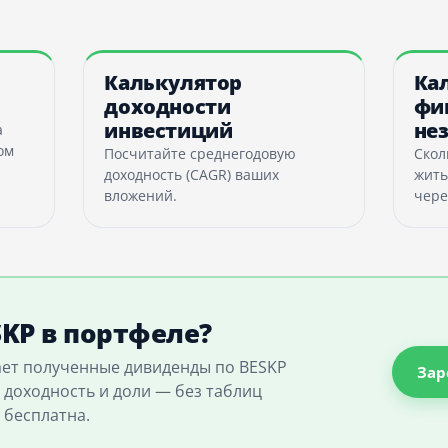
Калькулятор
Ка
доходности
фи
инвестиций
не
а
ом
Посчитайте среднегодовую
Скол
доходность (CAGR) ваших
жить
вложений.
чере
KP в портфеле?
ает полученные дивиденды по BESKP
Зар
 доходность и доли — без таблиц
 бесплатна.