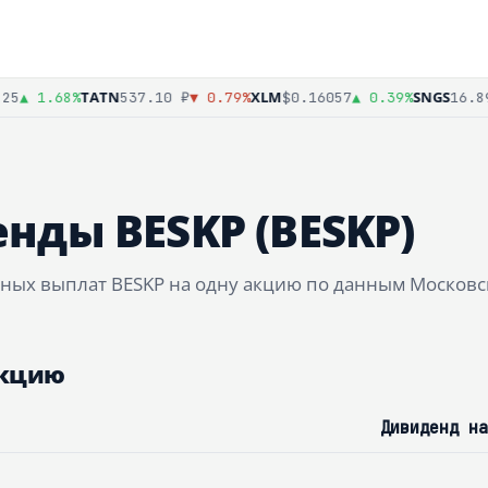
TATN
XLM
SNGS
5
▲ 1.68%
537.10 ₽
▼ 0.79%
$0.16057
▲ 0.39%
16.89 
нды BESKP (BESKP)
ных выплат BESKP на одну акцию по данным Московс
акцию
Дивиденд на