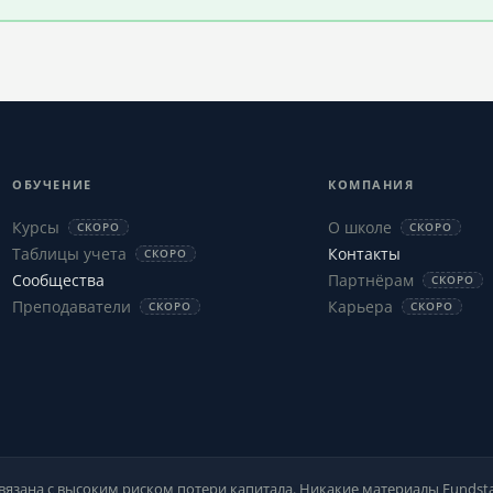
ОБУЧЕНИЕ
КОМПАНИЯ
Курсы
О школе
СКОРО
СКОРО
Таблицы учета
Контакты
СКОРО
Сообщества
Партнёрам
СКОРО
Преподаватели
Карьера
СКОРО
СКОРО
вязана с высоким риском потери капитала. Никакие материалы Fundst