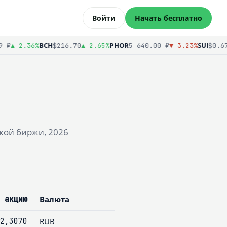
Войти
Начать бесплатно
BCH
PHOR
SUI
₽
▲ 2.36%
$216.70
▲ 2.65%
5 640.00 ₽
▼ 3.23%
$0.673
кой биржи, 2026
 акцию
Валюта
2,3070
RUB