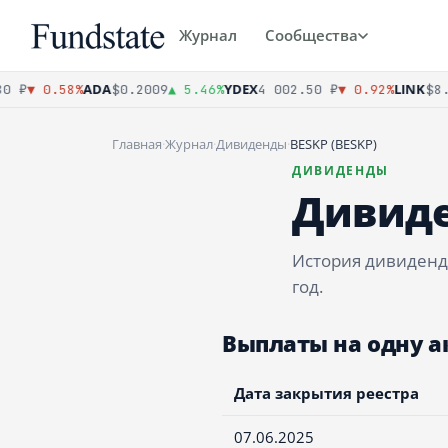
Журнал
Сообщества
ADA
YDEX
LINK
 ₽
▼ 0.58%
$0.2009
▲ 5.46%
4 002.50 ₽
▼ 0.92%
$8.2
Главная
·
Журнал
·
Дивиденды
·
BESKP (BESKP)
ДИВИДЕНДЫ
Дивиде
История дивиденд
год.
Выплаты на одну 
Дата закрытия реестра
07.06.2025